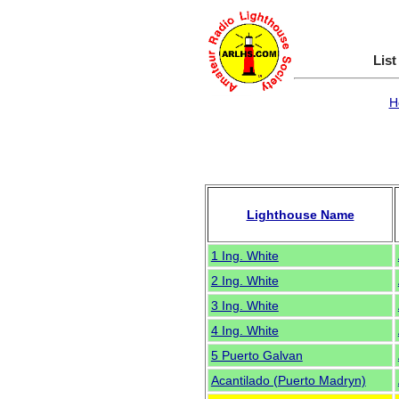
List
H
Lighthouse Name
1 Ing. White
2 Ing. White
3 Ing. White
4 Ing. White
5 Puerto Galvan
Acantilado (Puerto Madryn)