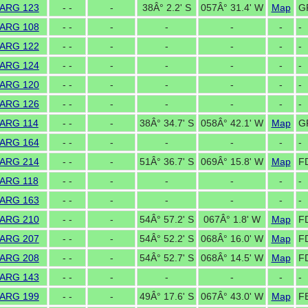
ARG 123
- -
-
38Â° 2.2' S
057Â° 31.4' W
Map
G
ARG 108
- -
-
-
-
-
-
ARG 122
- -
-
-
-
-
-
ARG 124
- -
-
-
-
-
-
ARG 120
- -
-
-
-
-
-
ARG 126
- -
-
-
-
-
-
ARG 114
- -
-
38Â° 34.7' S
058Â° 42.1' W
Map
G
ARG 164
- -
-
-
-
-
-
ARG 214
- -
-
51Â° 36.7' S
069Â° 15.8' W
Map
FD
ARG 118
- -
-
-
-
-
-
ARG 163
- -
-
-
-
-
-
ARG 210
- -
-
54Â° 57.2' S
067Â° 1.8' W
Map
F
ARG 207
- -
-
54Â° 52.2' S
068Â° 16.0' W
Map
F
ARG 208
- -
-
54Â° 52.7' S
068Â° 14.5' W
Map
F
ARG 143
- -
-
-
-
-
-
ARG 199
- -
-
49Â° 17.6' S
067Â° 43.0' W
Map
F