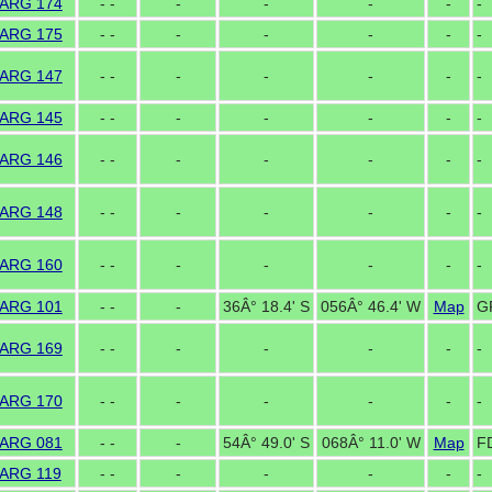
ARG 174
- -
-
-
-
-
-
ARG 175
- -
-
-
-
-
-
ARG 147
- -
-
-
-
-
-
ARG 145
- -
-
-
-
-
-
ARG 146
- -
-
-
-
-
-
ARG 148
- -
-
-
-
-
-
ARG 160
- -
-
-
-
-
-
ARG 101
- -
-
36Â° 18.4' S
056Â° 46.4' W
Map
G
ARG 169
- -
-
-
-
-
-
ARG 170
- -
-
-
-
-
-
ARG 081
- -
-
54Â° 49.0' S
068Â° 11.0' W
Map
F
ARG 119
- -
-
-
-
-
-