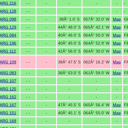
ARG 216
- -
-
-
-
-
-
ARG 128
- -
-
-
-
-
-
ARG 098
- -
-
38Â° 1.0' S
057Â° 32.0' W
Map
G
ARG 129
- -
-
44Â° 48.0' S
065Â° 42.1' W
Map
F
ARG 084
- -
-
40Â° 46.0' S
064Â° 50.0' W
Map
F
ARG 196
- -
-
40Â° 45.0' S
064Â° 52.9' W
Map
F
ARG 112
- -
-
42Â° 56.0' S
064Â° 30.0' W
Map
F
ARG 109
- -
-
38Â° 47.5' S
062Â° 16.2' W
Map
F
ARG 083
- -
-
38Â° 53.0' S
061Â° 58.0' W
Map
F
ARG 107
- -
-
-
-
-
-
ARG 125
- -
-
-
-
-
-
ARG 162
- -
-
-
-
-
-
ARG 167
- -
-
47Â° 45.5' S
065Â° 56.4' W
Map
F
ARG 151
- -
-
40Â° 45.1' S
064Â° 55.0' W
Map
F
ARG 168
- -
-
-
-
-
-