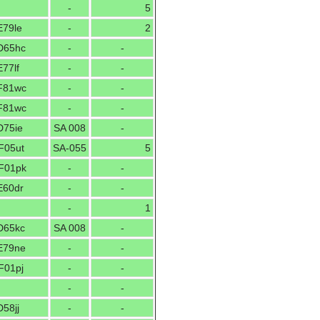
-
5
E79le
-
2
D65hc
-
-
77lf
-
-
F81wc
-
-
F81wc
-
-
D75ie
SA 008
-
F05ut
SA-055
5
F01pk
-
-
E60dr
-
-
-
1
D65kc
SA 008
-
E79ne
-
-
F01pj
-
-
-
-
58jj
-
-