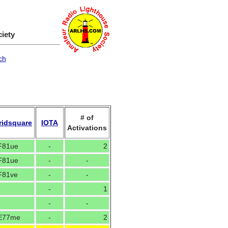
ciety
ch
# of
ridsquare
IOTA
Activations
F81ue
-
2
F81ue
-
-
F81ve
-
-
-
1
-
-
E77me
-
2