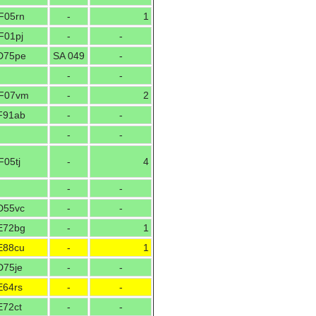
F05rn
-
1
F01pj
-
-
D75pe
SA 049
-
-
-
F07vm
-
2
F91ab
-
-
-
-
F05tj
-
4
-
-
D55vc
-
-
E72bg
-
1
E88cu
-
1
D75je
-
-
E64rs
-
-
E72ct
-
-