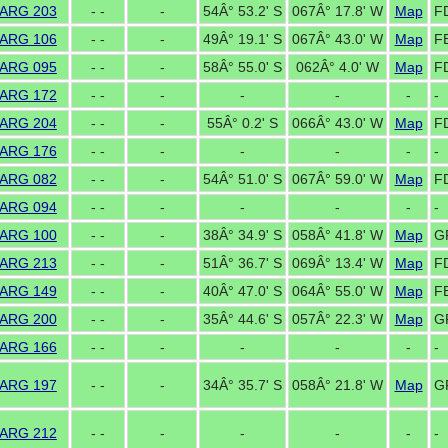
ARG 203
- -
-
54Â° 53.2' S
067Â° 17.8' W
Map
F
ARG 106
- -
-
49Â° 19.1' S
067Â° 43.0' W
Map
F
ARG 095
- -
-
58Â° 55.0' S
062Â° 4.0' W
Map
F
ARG 172
- -
-
-
-
-
-
ARG 204
- -
-
55Â° 0.2' S
066Â° 43.0' W
Map
F
ARG 176
- -
-
-
-
-
-
ARG 082
- -
-
54Â° 51.0' S
067Â° 59.0' W
Map
F
ARG 094
- -
-
-
-
-
-
ARG 100
- -
-
38Â° 34.9' S
058Â° 41.8' W
Map
G
ARG 213
- -
-
51Â° 36.7' S
069Â° 13.4' W
Map
FD
ARG 149
- -
-
40Â° 47.0' S
064Â° 55.0' W
Map
F
ARG 200
- -
-
35Â° 44.6' S
057Â° 22.3' W
Map
G
ARG 166
- -
-
-
-
-
-
ARG 197
- -
-
34Â° 35.7' S
058Â° 21.8' W
Map
G
ARG 212
- -
-
-
-
-
-