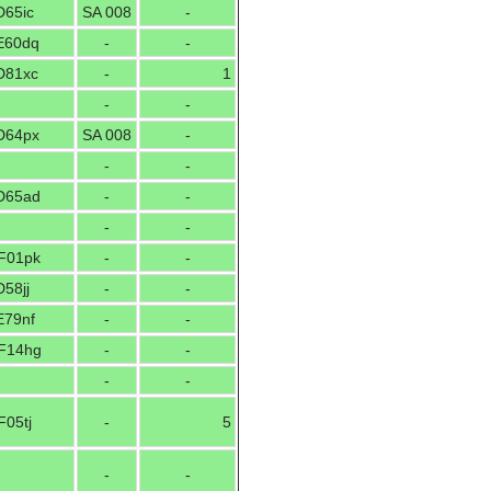
D65ic
SA 008
-
E60dq
-
-
D81xc
-
1
-
-
D64px
SA 008
-
-
-
D65ad
-
-
-
-
F01pk
-
-
58jj
-
-
E79nf
-
-
F14hg
-
-
-
-
F05tj
-
5
-
-