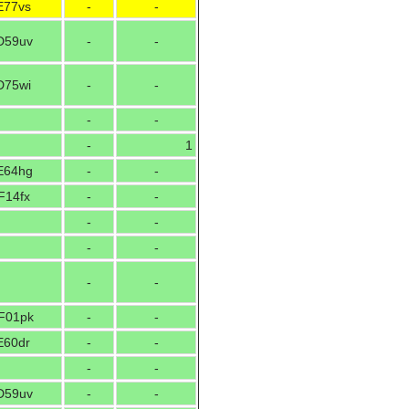
E77vs
-
-
D59uv
-
-
D75wi
-
-
-
-
-
1
E64hg
-
-
F14fx
-
-
-
-
-
-
-
-
F01pk
-
-
E60dr
-
-
-
-
D59uv
-
-