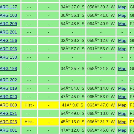
ARG 127
- -
-
34Â° 27.0' S
058Â° 30.3' W
Map
G
ARG 103
- -
-
38Â° 35.1' S
058Â° 41.8' W
Map
G
ARG 209
- -
-
54Â° 48.5' S
064Â° 40.9' W
Map
F
ARG 201
- -
-
-
-
-
-
ARG 156
- -
-
32Â° 28.2' S
058Â° 12.6' W
Map
G
ARG 096
- -
-
38Â° 57.0' S
061Â° 56.0' W
Map
F
ARG 130
- -
-
-
-
-
-
ARG 198
- -
-
34Â° 35.7' S
058Â° 21.8' W
Map
G
ARG 202
- -
-
-
-
-
-
ARG 019
- -
-
54Â° 54.0' S
068Â° 14.0' W
Map
F
ARG 020
- -
-
47Â° 45.0' S
065Â° 53.0' W
Map
F
ARG 069
Hist -
-
41Â° 9.0' S
063Â° 47.0' W
Map
F
ARG 021
- -
-
54Â° 49.0' S
065Â° 13.0' W
Map
F
ARG 023
Hist -
-
45Â° 13.0' S
066Â° 31.7' W
Map
F
ARG 001
- -
-
47Â° 12.0' S
065Â° 45.0' W
Map
F