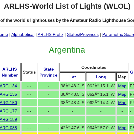
ARLHS-World List of Lights (WLOL)
 of the world's lighthouses by the Amateur Radio Lighthouse So
ome
|
Alphabetical
|
ARLHS Prefix
|
States/Provinces
|
Parametric Sear
Argentina
Coordinates
ARLHS
State
Status
G
Number
Province
Lat
Long
Map
ARG 134
- -
-
38Â° 48.2' S
062Â° 15.1' W
Map
F
ARG 135
- -
-
38Â° 48.5' S
062Â° 15.1' W
Map
F
ARG 150
- -
-
38Â° 48.4' S
062Â° 14.4' W
Map
F
ARG 177
- -
-
-
-
-
-
ARG 189
- -
-
-
-
-
-
ARG 088
- -
-
42Â° 47.6' S
064Â° 57.0' W
Map
F