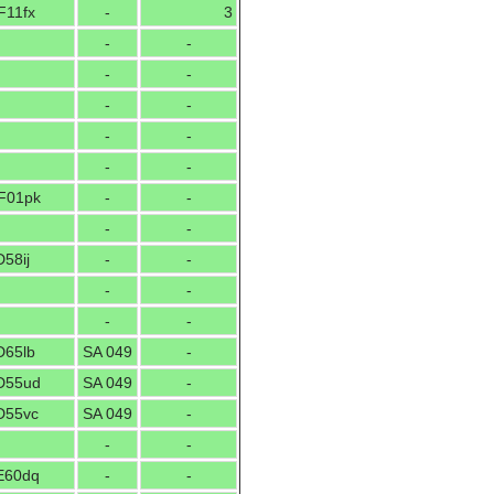
F11fx
-
3
-
-
-
-
-
-
-
-
-
-
F01pk
-
-
-
-
58ij
-
-
-
-
-
-
D65lb
SA 049
-
D55ud
SA 049
-
D55vc
SA 049
-
-
-
E60dq
-
-