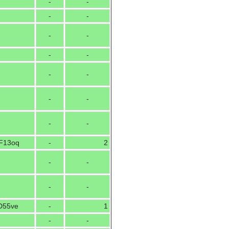
-
-
-
-
-
-
-
-
-
-
-
-
-
-
F13oq
-
2
-
-
-
-
D55ve
-
1
-
-