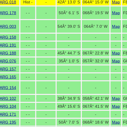
ARG 018
Hist -
-
42Â° 13.0' S
064Â° 15.0' W
Map
F
ARG 178
- -
-
50Â° 6.1' S
068Â° 19.5' W
Map
F
ARG 003
- -
-
54Â° 39.0' S
064Â° 7.0' W
Map
F
ARG 158
- -
-
-
-
-
-
ARG 191
- -
-
-
-
-
-
ARG 188
- -
-
45Â° 44.7' S
067Â° 22.8' W
Map
F
ARG 076
- -
-
35Â° 1.0' S
057Â° 32.0' W
Map
G
ARG 157
- -
-
-
-
-
-
ARG 165
- -
-
-
-
-
-
ARG 154
- -
-
-
-
-
-
ARG 102
- -
-
38Â° 34.9' S
058Â° 42.1' W
Map
G
ARG 104
- -
-
49Â° 15.6' S
067Â° 41.5' W
Map
F
ARG 171
- -
-
-
-
-
-
ARG 195
- -
-
50Â° 7.0' S
068Â° 18.6' W
Map
F