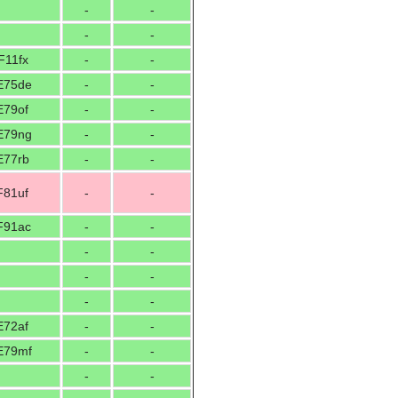
-
-
-
-
F11fx
-
-
E75de
-
-
E79of
-
-
E79ng
-
-
E77rb
-
-
F81uf
-
-
F91ac
-
-
-
-
-
-
-
-
E72af
-
-
E79mf
-
-
-
-