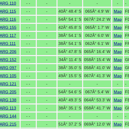
ARG 110
- -
-
-
-
-
-
ARG 115
- -
-
40Â° 48.4' S
065Â° 4.9' W
Map
F
ARG 116
- -
-
54Â° 54.1' S
067Â° 24.2' W
Map
F
ARG 155
- -
-
42Â° 45.8' S
065Â° 1.7' W
Map
FE
ARG 117
- -
-
38Â° 54.1' S
062Â° 6.0' W
Map
F
ARG 111
- -
-
38Â° 54.1' S
062Â° 6.1' W
Map
F
ARG 206
- -
-
54Â° 47.8' S
065Â° 16.4' W
Map
F
ARG 152
- -
-
34Â° 11.4' S
058Â° 15.4' W
Map
G
ARG 097
- -
-
38Â° 35.0' S
058Â° 41.0' W
Map
G
ARG 105
- -
-
49Â° 15.5' S
067Â° 41.3' W
Map
F
ARG 121
- -
-
-
-
-
-
ARG 205
- -
-
54Â° 54.6' S
067Â° 5.4' W
Map
F
ARG 138
- -
-
40Â° 49.3' S
064Â° 53.3' W
Map
F
ARG 113
- -
-
38Â° 35.1' S
058Â° 41.7' W
Map
G
ARG 144
- -
-
-
-
-
-
ARG 215
- -
-
51Â° 37.2' S
069Â° 12.0' W
Map
FD